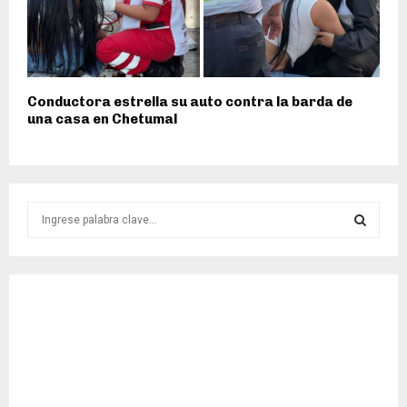
Conductora estrella su auto contra la barda de
una casa en Chetumal
S
e
a
S
r
c
E
h
f
A
o
r
R
:
C