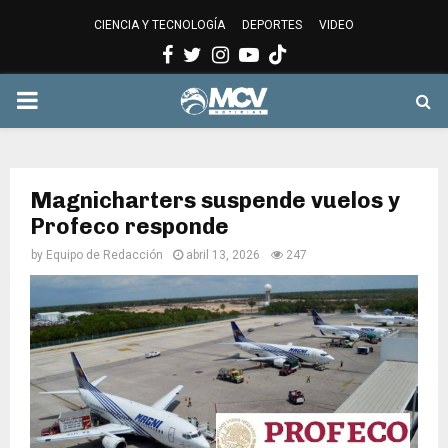
CIENCIA Y TECNOLOGÍA
DEPORTES
VIDEO
Facebook
Twitter
Instagram
Youtube
PRIMARY
MENU
Magnicharters suspende vuelos y
Profeco responde
by
Equipo de Redacción
abril 13, 2026
247