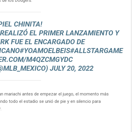
s de los Dodgers.
PIEL CHINITA!
REALIZÓ EL PRIMER LANZAMIENTO Y
RK FUE EL ENCARGADO DE
ICANO
#YOAMOELBEIS
#ALLSTARGAME
TER.COM/M4QZCMGYDC
(@MLB_MEXICO)
JULY 20, 2022
un mariachi antes de empezar el juego, el momento más
ando todo el estadio se unió de pie y en silencio para
.