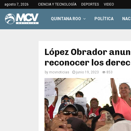
agosto 7, 2026
CIENCIA Y TECNOLOGÍA
DEPORTES
VIDEO
QUINTANA ROO
POLÍTICA
NAC
López Obrador anun
reconocer los derec
by
mcvnoticias
junio 19, 2023
853