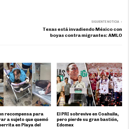
SIGUIENTE NOTICIA
Texas está invadiendo México con
boyas contra migrantes: AMLO
en recompensa para
El PRI sobrevive en Coahuila,
ar a sujeto que quemó
pero pierde su gran bastión,
perrita en Playa del
Edomex