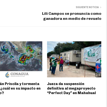
SIGUIENTE NOTICIA
Lili Campos se pronuncia como
ganadora en medio de revuelo
n Priscila y tormenta
Jueza da suspensión
 ¿cuál es su impacto en
definitiva al megaproyecto
o?
“Perfect Day” en Mahahual