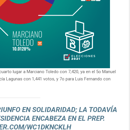
uarto lugar a Marciano Toledo con 7,420, ya en el 5o Manuel
cía Lagunas con 1,441 votos, y 7o para Luis Fernando con
RIUNFO EN SOLIDARIDAD; LA TODAVÍA
SIDENCIA ENCABEZA EN EL PREP.
TER.COM/WC1DKNCKLH