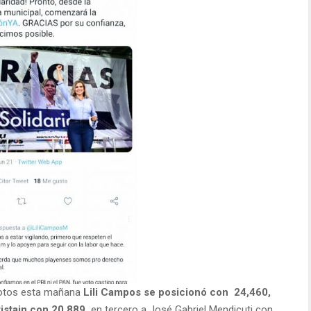
votos esta mañana
Lili Campos se posicionó con 24,460,
istain con 20,889,
en tercero a José Gabriel Mendicuti con