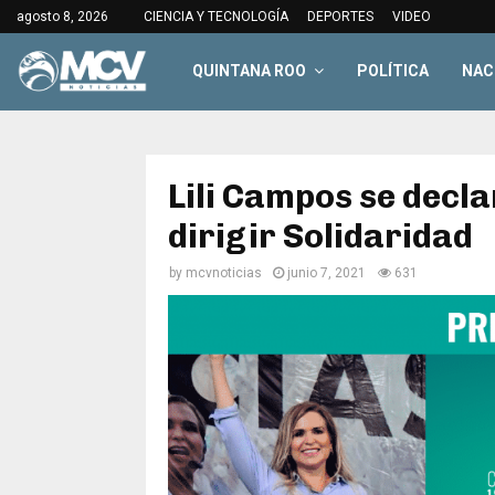
agosto 8, 2026
CIENCIA Y TECNOLOGÍA
DEPORTES
VIDEO
QUINTANA ROO
POLÍTICA
NAC
Lili Campos se decl
dirigir Solidaridad
by
mcvnoticias
junio 7, 2021
631