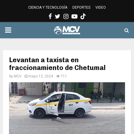
CIENCIA Y TECNOLOGÍA
DEPORTES
VIDEO
Facebook
Twitter
Instagram
Youtube
PRIMARY
MENU
Levantan a taxista en
fraccionamiento de Chetumal
by
MCV
mayo 13, 2024
711