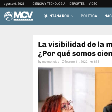
agosto 6, 2026
CIENCIA Y TECNOLOGÍA
DEPORTES
VIDEO
QUINTANA ROO
POLÍTICA
NAC
La visibilidad de la m
¿Por qué somos cien
by
mcvnoticias
febrero 11, 2022
855