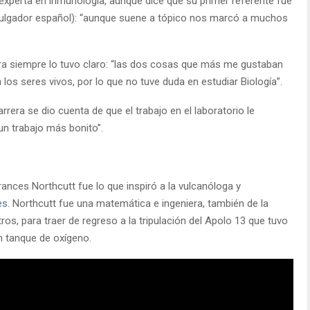
experta en inmunología, aunque dice que su primer referente fue
divulgador español): “aunque suene a tópico nos marcó a muchos
era siempre lo tuvo claro: “las dos cosas que más me gustaban
los seres vivos, por lo que no tuve duda en estudiar Biología”.
era se dio cuenta de que el trabajo en el laboratorio le
n trabajo más bonito”.
rances Northcutt fue lo que inspiró a la vulcanóloga y
es
. Northcutt fue una matemática e ingeniera, también de la
os, para traer de regreso a la tripulación del Apolo 13 que tuvo
un tanque de oxígeno.