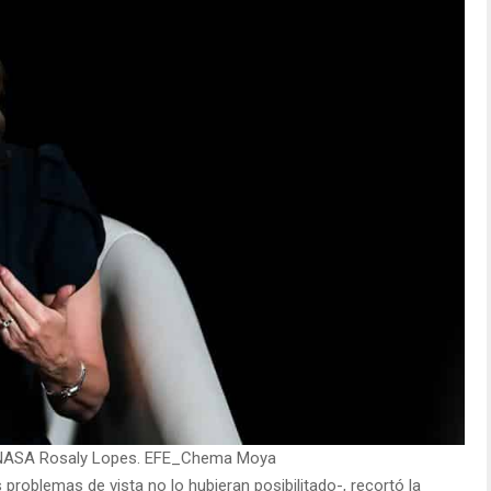
a NASA Rosaly Lopes. EFE_Chema Moya
problemas de vista no lo hubieran posibilitado-, recortó la