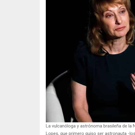
La vulcanóloga y astrónoma brasileña de l
Lopes, que primero quiso ser astronauta -los 