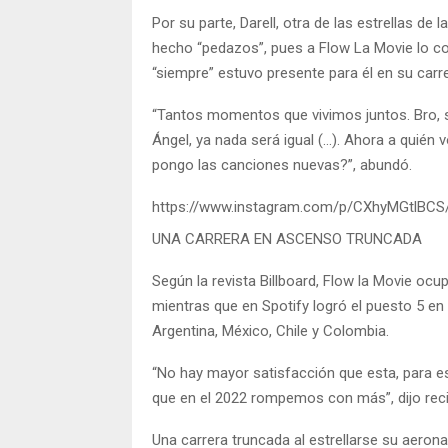
Por su parte, Darell, otra de las estrellas d
hecho “pedazos”, pues a Flow La Movie lo co
“siempre” estuvo presente para él en su carre
“Tantos momentos que vivimos juntos. Bro, 
Ángel, ya nada será igual (…). Ahora a quién 
pongo las canciones nuevas?”, abundó.
https://www.instagram.com/p/CXhyMGtlBCS
UNA CARRERA EN ASCENSO TRUNCADA
Según la revista Billboard, Flow la Movie ocu
mientras que en Spotify logró el puesto 5 e
Argentina, México, Chile y Colombia.
“No hay mayor satisfacción que esta, para 
que en el 2022 rompemos con más”, dijo reci
Una carrera truncada al estrellarse su aero