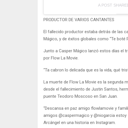
A POST SHARED
PRODUCTOR DE VARIOS CANTANTES
El fallecido productor estaba detrás de las c
Mágico, y de éxitos globales como “Te boté 
Junto a Casper Mágico lanzó estos días el t
por Flow La Movie.
“Ta cabron lo delicada que es la vida, qué tri
La muerte de Flow La Movie es la segunda má
desde el fallecimiento de Justin Santos, her
puente Teodoro Moscoso en San Juan.
“Descansa en paz amigo flowlamovie y familia!
amigos @caspermagico y @niogarcia estoy co
Arcángel en una historia en Instagram.