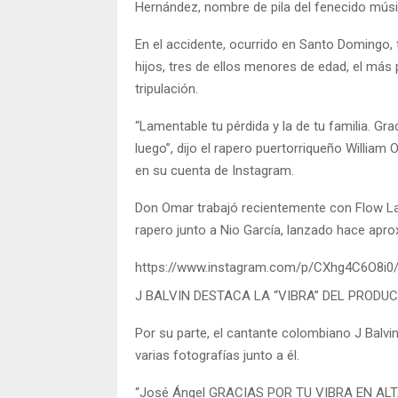
Hernández, nombre de pila del fenecido mús
En el accidente, ocurrido en Santo Domingo,
hijos, tres de ellos menores de edad, el más
tripulación.
“Lamentable tu pérdida y la de tu familia. Gr
luego”, dijo el rapero puertorriqueño Willi
en su cuenta de Instagram.
Don Omar trabajó recientemente con Flow L
rapero junto a Nio García, lanzado hace ap
https://www.instagram.com/p/CXhg4C6O8i0
J BALVIN DESTACA LA “VIBRA” DEL PRODU
Por su parte, el cantante colombiano J Balvin
varias fotografías junto a él.
“José Ángel GRACIAS POR TU VIBRA EN ALTA 