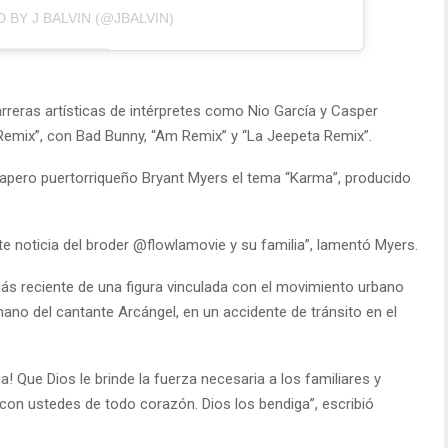
 BY J BALVIN (@JBALVIN)
arreras artísticas de intérpretes como Nio García y Casper
Remix”, con Bad Bunny, “Am Remix” y “La Jeepeta Remix”.
rapero puertorriqueño Bryant Myers el tema “Karma”, producido
ste noticia del broder @flowlamovie y su familia”, lamentó Myers.
s reciente de una figura vinculada con el movimiento urbano
mano del cantante Arcángel, en un accidente de tránsito en el
 Que Dios le brinde la fuerza necesaria a los familiares y
n ustedes de todo corazón. Dios los bendiga”, escribió