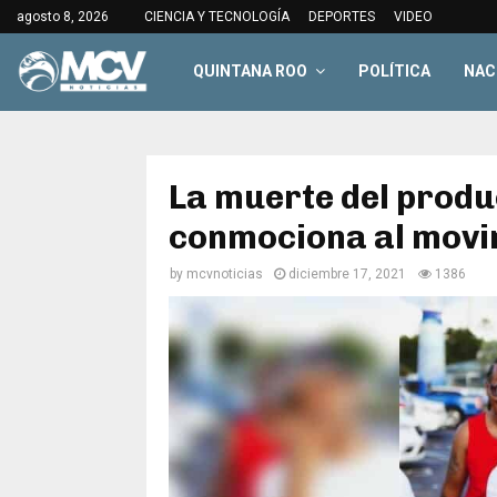
agosto 8, 2026
CIENCIA Y TECNOLOGÍA
DEPORTES
VIDEO
QUINTANA ROO
POLÍTICA
NAC
La muerte del produ
conmociona al movi
by
mcvnoticias
diciembre 17, 2021
1386