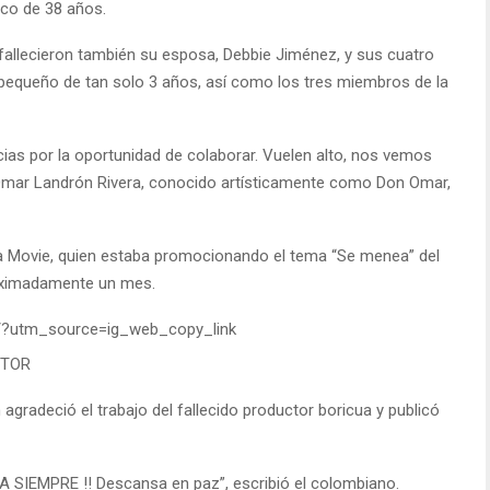
ico de 38 años.
 fallecieron también su esposa, Debbie Jiménez, y sus cuatro
 pequeño de tan solo 3 años, así como los tres miembros de la
acias por la oportunidad de colaborar. Vuelen alto, nos vemos
am Omar Landrón Rivera, conocido artísticamente como Don Omar,
a Movie, quien estaba promocionando el tema “Se menea” del
roximadamente un mes.
/?utm_source=ig_web_copy_link
CTOR
 agradeció el trabajo del fallecido productor boricua y publicó
SIEMPRE !! Descansa en paz”, escribió el colombiano.