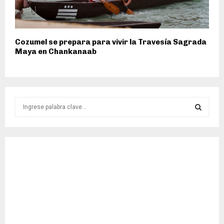
Cozumel se prepara para vivir la Travesía Sagrada
Maya en Chankanaab
S
e
a
S
r
c
E
h
f
A
o
r
R
:
C