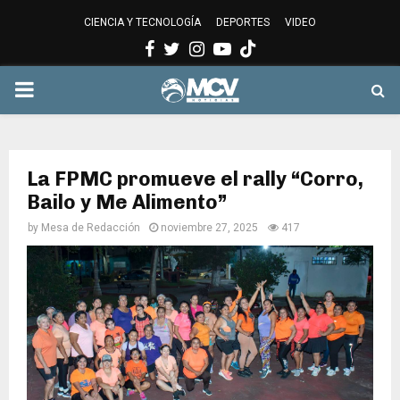
CIENCIA Y TECNOLOGÍA
DEPORTES
VIDEO
Facebook
Twitter
Instagram
Youtube
PRIMARY
MENU
La FPMC promueve el rally “Corro,
Bailo y Me Alimento”
by
Mesa de Redacción
noviembre 27, 2025
417