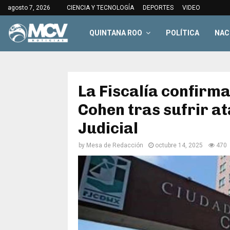
agosto 7, 2026
CIENCIA Y TECNOLOGÍA
DEPORTES
VIDEO
QUINTANA ROO
POLÍTICA
NAC
La Fiscalía confirm
Cohen tras sufrir a
Judicial
by
Mesa de Redacción
octubre 14, 2025
470