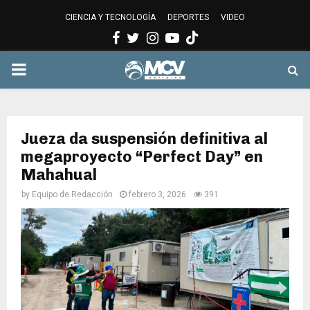
CIENCIA Y TECNOLOGÍA
DEPORTES
VIDEO
Facebook
Twitter
Instagram
Youtube
PRIMARY
MENU
Jueza da suspensión definitiva al
megaproyecto “Perfect Day” en
Mahahual
by
Equipo de Redacción
febrero 3, 2026
391