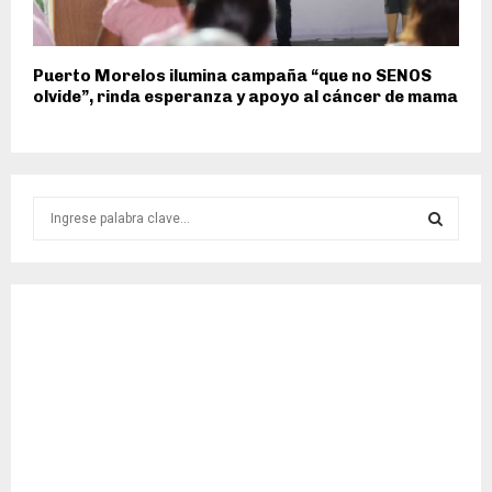
Puerto Morelos ilumina campaña “que no SENOS
olvide”, rinda esperanza y apoyo al cáncer de mama
S
e
a
S
r
c
E
h
f
A
o
r
R
:
C
H