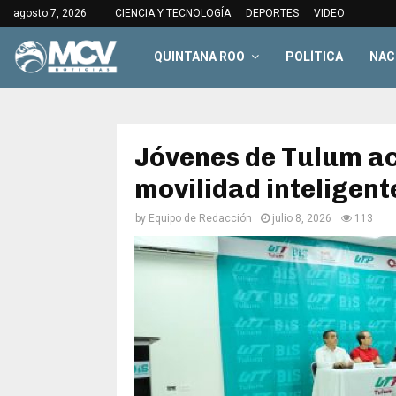
agosto 7, 2026
CIENCIA Y TECNOLOGÍA
DEPORTES
VIDEO
QUINTANA ROO
POLÍTICA
NAC
Jóvenes de Tulum ac
movilidad inteligent
by
Equipo de Redacción
julio 8, 2026
113