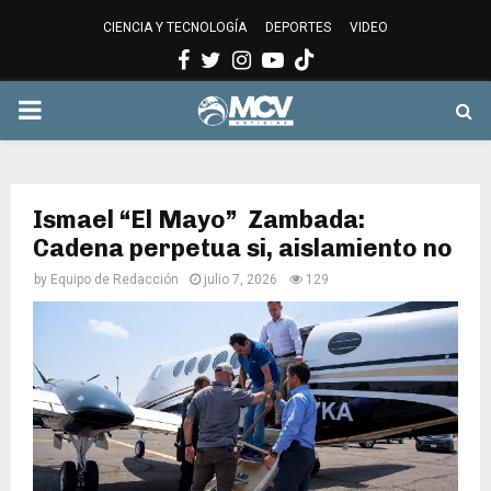
CIENCIA Y TECNOLOGÍA
DEPORTES
VIDEO
Facebook
Twitter
Instagram
Youtube
PRIMARY
MENU
Ismael “El Mayo” Zambada:
Cadena perpetua si, aislamiento no
by
Equipo de Redacción
julio 7, 2026
129