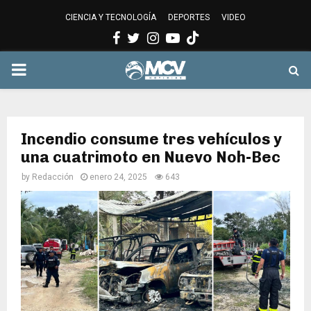
CIENCIA Y TECNOLOGÍA
DEPORTES
VIDEO
Facebook
Twitter
Instagram
Youtube
PRIMARY
MENU
Incendio consume tres vehículos y
una cuatrimoto en Nuevo Noh-Bec
by
Redacción
enero 24, 2025
643