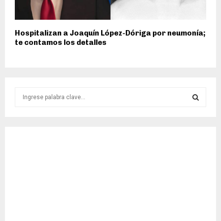
Hospitalizan a Joaquín López-Dóriga por neumonía;
te contamos los detalles
S
e
a
S
r
c
E
h
f
A
o
r
R
:
C
H