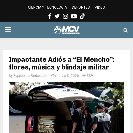
CIENCIA Y TECNOLOGÍA
DEPORTES
VIDEO
Facebook
Twitter
Instagram
Youtube
PRIMARY
MENU
Impactante Adiós a “El Mencho”:
flores, música y blindaje militar
by
Equipo de Redacción
marzo 3, 2026
339