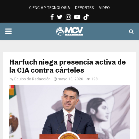
CIENCIA Y TECNOLOGÍA
DEPORTES
VIDEO
Facebook
Twitter
Instagram
Youtube
PRIMARY
MENU
Harfuch niega presencia activa de
la CIA contra cárteles
by
Equipo de Redacción
mayo 13, 2026
198