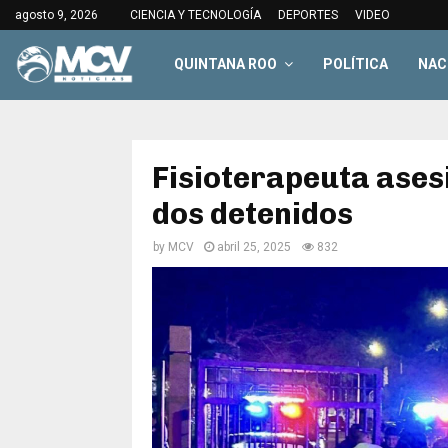
agosto 9, 2026
CIENCIA Y TECNOLOGÍA
DEPORTES
VIDEO
QUINTANA ROO
POLÍTICA
NAC
Fisioterapeuta asesi
dos detenidos
by
MCV
abril 25, 2025
832