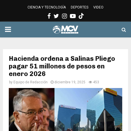
CIENCIA Y TECNOLOGÍA
DEPORTES
VIDEO
Facebook
Twitter
Instagram
Youtube
PRIMARY
MENU
Hacienda ordena a Salinas Pliego
pagar 51 millones de pesos en
enero 2026
by
Equipo de Redacción
diciembre 19, 2025
453