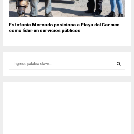
Estefanía Mercado posiciona a Playa del Carmen
como líder en servicios públicos
S
e
a
S
r
c
E
h
f
A
o
r
R
:
C