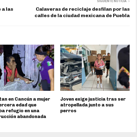
SIGUIENTE NOTICIA
 a las
Calaveras de reciclaje desfilan por las
calles de la ciudad mexicana de Puebla
an en Cancún a mujer
Joven exige justicia tras ser
tercera edad que
atropellada junto a sus
a refugio en una
perros
rucción abandonada