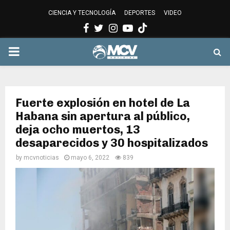
CIENCIA Y TECNOLOGÍA
DEPORTES
VIDEO
Facebook
Twitter
Instagram
Youtube
PRIMARY
MENU
Fuerte explosión en hotel de La
Habana sin apertura al público,
deja ocho muertos, 13
desaparecidos y 30 hospitalizados
by
mcvnoticias
mayo 6, 2022
839