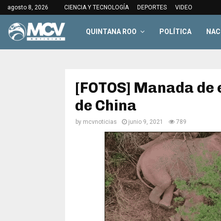
agosto 8, 2026
CIENCIA Y TECNOLOGÍA
DEPORTES
VIDEO
QUINTANA ROO
POLÍTICA
NAC
[FOTOS] Manada de e
de China
by
mcvnoticias
junio 9, 2021
789