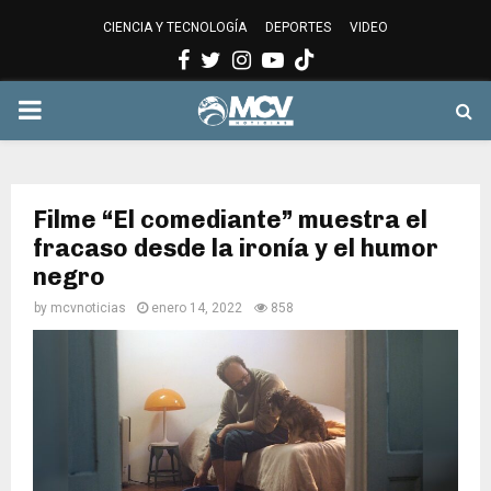
CIENCIA Y TECNOLOGÍA
DEPORTES
VIDEO
Facebook
Twitter
Instagram
Youtube
PRIMARY
MENU
Filme “El comediante” muestra el
fracaso desde la ironía y el humor
negro
by
mcvnoticias
enero 14, 2022
858