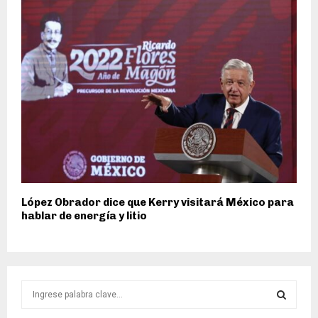
López Obrador dice que Kerry visitará México para
hablar de energía y litio
S
e
a