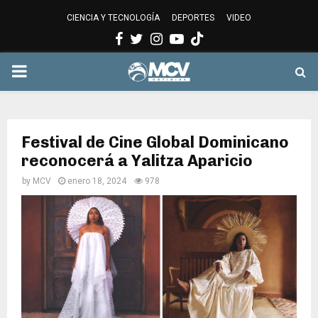
CIENCIA Y TECNOLOGÍA
DEPORTES
VIDEO
Facebook
Twitter
Instagram
Youtube
PRIMARY
MENU
Festival de Cine Global Dominicano
reconocerá a Yalitza Aparicio
by
MCV
enero 18, 2024
978