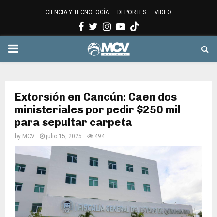
CIENCIA Y TECNOLOGÍA
DEPORTES
VIDEO
Facebook
Twitter
Instagram
Youtube
PRIMARY
MENU
Extorsión en Cancún: Caen dos
ministeriales por pedir $250 mil
para sepultar carpeta
by
MCV
julio 15, 2025
494