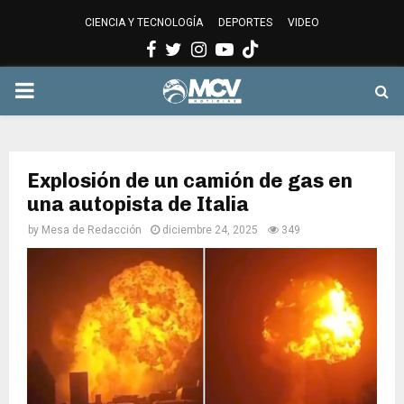
CIENCIA Y TECNOLOGÍA
DEPORTES
VIDEO
Facebook
Twitter
Instagram
Youtube
PRIMARY
MENU
Explosión de un camión de gas en
una autopista de Italia
by
Mesa de Redacción
diciembre 24, 2025
349