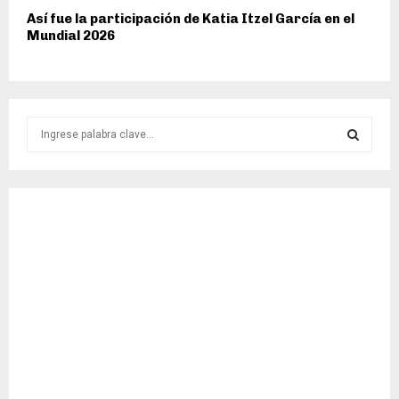
Así fue la participación de Katia Itzel García en el
Mundial 2026
S
e
a
S
r
c
E
h
f
A
o
r
R
:
C
H