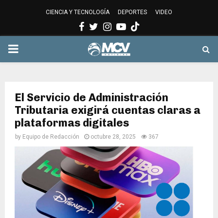
CIENCIA Y TECNOLOGÍA
DEPORTES
VIDEO
Facebook
Twitter
Instagram
Youtube
PRIMARY
MENU
El Servicio de Administración
Tributaria exigirá cuentas claras a
plataformas digitales
by
Equipo de Redacción
octubre 28, 2025
367