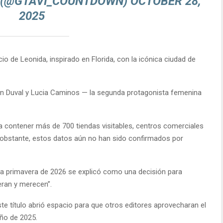
(@GTAVI_COUNTDOWN)
OCTOBER 28,
2025
cio de Leonida, inspirado en Florida, con la icónica ciudad de
n Duval y Lucia Caminos — la segunda protagonista femenina
ría contener más de 700 tiendas visitables, centros comerciales
o obstante, estos datos aún no han sido confirmados por
la primavera de 2026 se explicó como una decisión para
peran y merecen”.
este título abrió espacio para que otros editores aprovecharan el
oño de 2025.