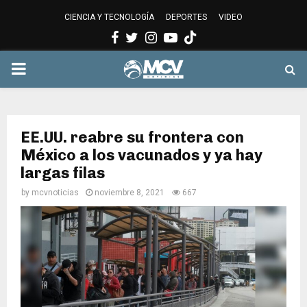
CIENCIA Y TECNOLOGÍA
DEPORTES
VIDEO
Facebook
Twitter
Instagram
Youtube
PRIMARY
MENU
EE.UU. reabre su frontera con
México a los vacunados y ya hay
largas filas
by
mcvnoticias
noviembre 8, 2021
667