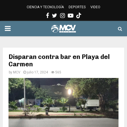
CIENCIA Y TECNOLOGÍA
DEPORTES
VIDEO
Facebook
Twitter
Instagram
Youtube
PRIMARY
MENU
Disparan contra bar en Playa del
Carmen
by
MCV
julio 17, 2024
565