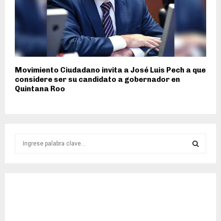
Movimiento Ciudadano invita a José Luis Pech a que
considere ser su candidato a gobernador en
Quintana Roo
S
e
a
S
r
c
E
h
f
A
o