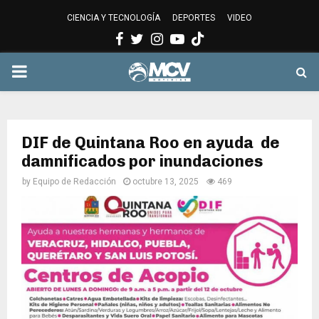
CIENCIA Y TECNOLOGÍA
DEPORTES
VIDEO
Facebook
Twitter
Instagram
Youtube
PRIMARY
MENU
DIF de Quintana Roo en ayuda de
damnificados por inundaciones
by
Equipo de Redacción
octubre 13, 2025
469