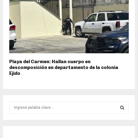
Playa del Carmen: Hallan cuerpo en
descomposición en departamento de la colonia
Ejido
S
e
a
S
r
c
E
h