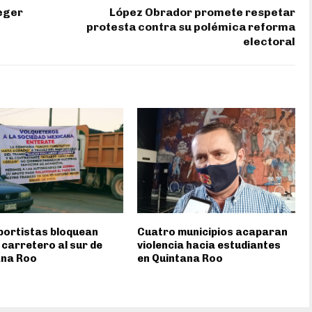
eger
López Obrador promete respetar
protesta contra su polémica reforma
electoral
portistas bloquean
Cuatro municipios acaparan
carretero al sur de
violencia hacia estudiantes
ana Roo
en Quintana Roo