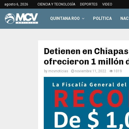
agosto 6, 2026
CIENCIA Y TECNOLOGÍA
DEPORTES
VIDEO
QUINTANA ROO
POLÍTICA
NAC
Detienen en Chiapas 
ofrecieron 1 millón
by
mcvnoticias
noviembre 11, 2022
1019