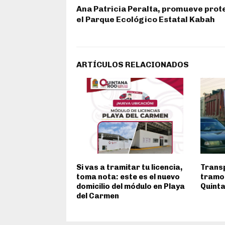
Ana Patricia Peralta, promueve prot
el Parque Ecológico Estatal Kabah
ARTÍCULOS RELACIONADOS
Si vas a tramitar tu licencia,
Trans
toma nota: este es el nuevo
tramo 
domicilio del módulo en Playa
Quint
del Carmen