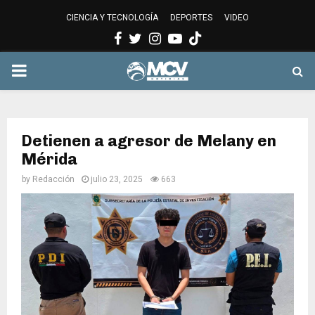
CIENCIA Y TECNOLOGÍA
DEPORTES
VIDEO
Facebook
Twitter
Instagram
Youtube
PRIMARY
MENU
Detienen a agresor de Melany en
Mérida
by
Redacción
julio 23, 2025
663