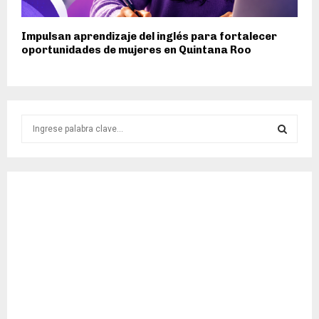
Impulsan aprendizaje del inglés para fortalecer
oportunidades de mujeres en Quintana Roo
S
e
a
S
r
c
E
h
f
A
o
r
R
:
C
H