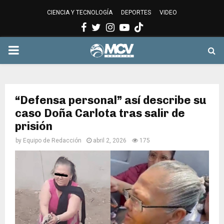
CIENCIA Y TECNOLOGÍA
DEPORTES
VIDEO
Facebook
Twitter
Instagram
Youtube
PRIMARY
MENU
“Defensa personal” así describe su
caso Doña Carlota tras salir de
prisión
by
Equipo de Redacción
abril 2, 2026
175