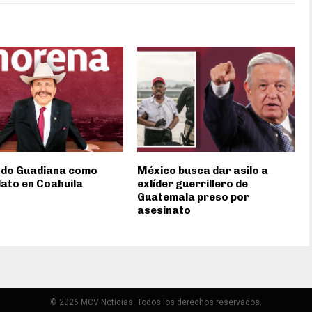
do Guadiana como
México busca dar asilo a
ato en Coahuila
exlíder guerrillero de
Guatemala preso por
asesinato
© 2026 MCV Noticias. Todos los derechos reservados.