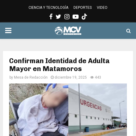
CIENCIA Y TECNOLOGÍA
DEPORTES
VIDEO
Facebook
Twitter
Instagram
Youtube
PRIMARY
MENU
Confirman Identidad de Adulta
Mayor en Matamoros
by
Mesa de Redacción
diciembre 19, 2025
443