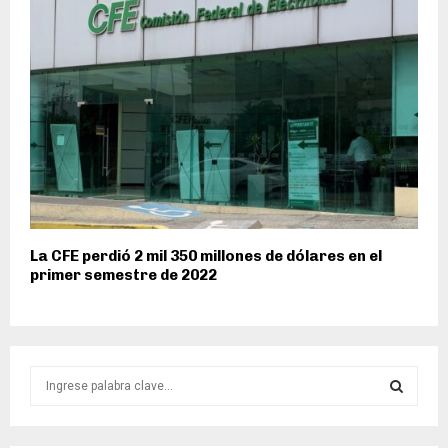
La CFE perdió 2 mil 350 millones de dólares en el
primer semestre de 2022
S
e
a
S
r