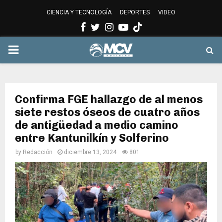
CIENCIA Y TECNOLOGÍA
DEPORTES
VIDEO
Facebook
Twitter
Instagram
Youtube
PRIMARY
MENU
Confirma FGE hallazgo de al menos
siete restos óseos de cuatro años
de antigüedad a medio camino
entre Kantunilkín y Solferino
by
Redacción
diciembre 13, 2024
801