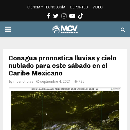
CIENCIA Y TECNOLOGÍA
DEPORTES
VIDEO
Facebook
Twitter
Instagram
Youtube
PRIMARY
MENU
Conagua pronostica lluvias y cielo
nublado para este sábado en el
Caribe Mexicano
by
mcvnoticias
septiembre 4, 2021
725