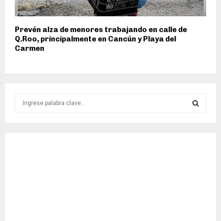
Prevén alza de menores trabajando en calle de
Q.Roo, principalmente en Cancún y Playa del
Carmen
S
e
a
S
r
c
E
h
f
A
o
r
R
:
C