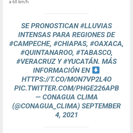
a 60 km/h.
SE PRONOSTICAN
#LLUVIAS
INTENSAS PARA REGIONES DE
#CAMPECHE
,
#CHIAPAS
,
#OAXACA
,
#QUINTANAROO
,
#TABASCO
,
#VERACRUZ
Y
#YUCATÁN
. MÁS
INFORMACIÓN EN
HTTPS://T.CO/MON7VP2L4O
PIC.TWITTER.COM/PHGE226APB
— CONAGUA CLIMA
(@CONAGUA_CLIMA)
SEPTEMBER
4, 2021