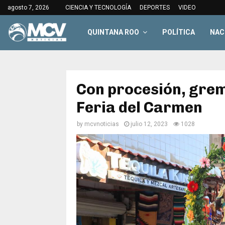
agosto 7, 2026
CIENCIA Y TECNOLOGÍA
DEPORTES
VIDEO
QUINTANA ROO
POLÍTICA
NAC
Con procesión, grem
Feria del Carmen
by
mcvnoticias
julio 12, 2023
1028