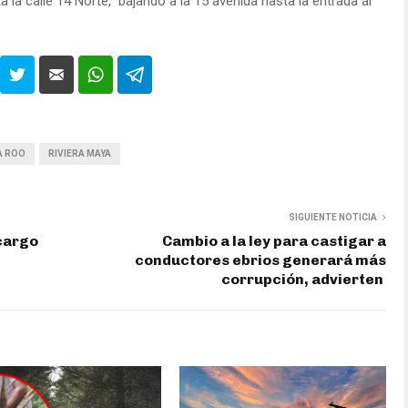
a la calle 14 Norte, bajando a la 15 avenida hasta la entrada al
A ROO
RIVIERA MAYA
SIGUIENTE NOTICIA
cargo
Cambio a la ley para castigar a
conductores ebrios generará más
corrupción, advierten