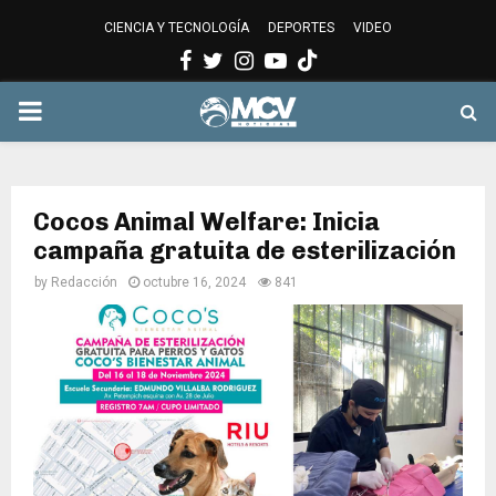
CIENCIA Y TECNOLOGÍA
DEPORTES
VIDEO
Facebook
Twitter
Instagram
Youtube
PRIMARY
MENU
Cocos Animal Welfare: Inicia
campaña gratuita de esterilización
by
Redacción
octubre 16, 2024
841