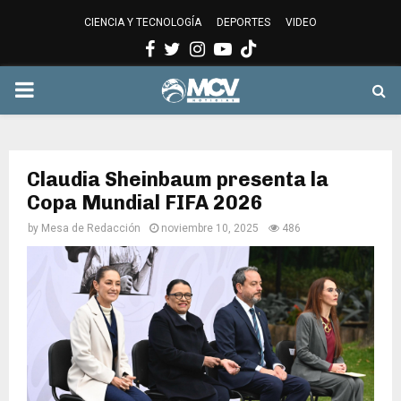
CIENCIA Y TECNOLOGÍA
DEPORTES
VIDEO
Facebook
Twitter
Instagram
Youtube
PRIMARY
MENU
Claudia Sheinbaum presenta la
Copa Mundial FIFA 2026
by
Mesa de Redacción
noviembre 10, 2025
486