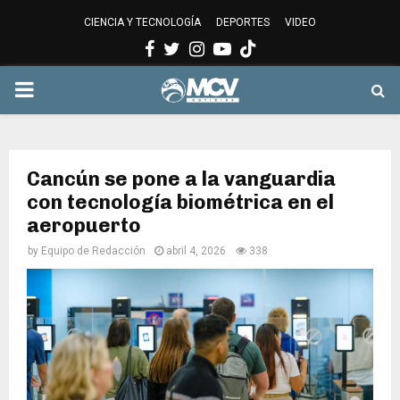
CIENCIA Y TECNOLOGÍA
DEPORTES
VIDEO
Facebook
Twitter
Instagram
Youtube
PRIMARY
MENU
Cancún se pone a la vanguardia
con tecnología biométrica en el
aeropuerto
by
Equipo de Redacción
abril 4, 2026
338