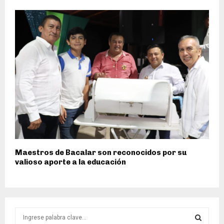
Maestros de Bacalar son reconocidos por su
valioso aporte a la educación
S
e