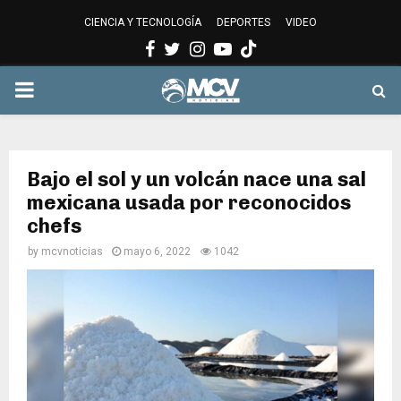
CIENCIA Y TECNOLOGÍA
DEPORTES
VIDEO
Facebook
Twitter
Instagram
Youtube
PRIMARY
MENU
Bajo el sol y un volcán nace una sal
mexicana usada por reconocidos
chefs
by
mcvnoticias
mayo 6, 2022
1042