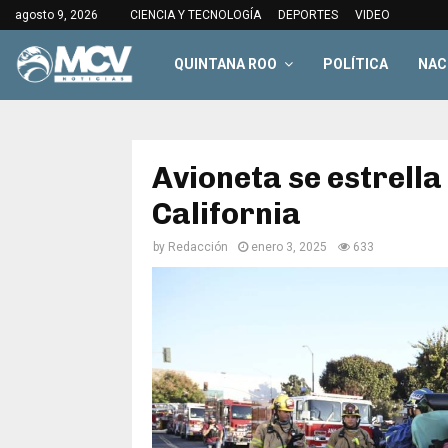
agosto 9, 2026
CIENCIA Y TECNOLOGÍA
DEPORTES
VIDEO
QUINTANA ROO
POLÍTICA
NAC
Avioneta se estrell
California
by
Redacción
enero 3, 2025
633