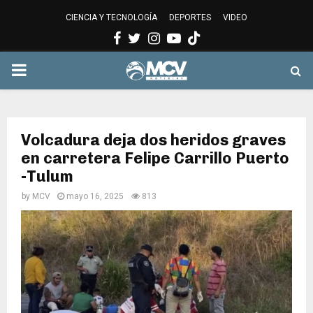
CIENCIA Y TECNOLOGÍA
DEPORTES
VIDEO
Facebook
Twitter
Instagram
Youtube
PRIMARY
MENU
Volcadura deja dos heridos graves
en carretera Felipe Carrillo Puerto
-Tulum
by
MCV
mayo 16, 2025
813