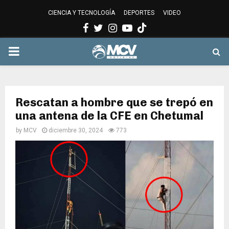
CIENCIA Y TECNOLOGÍA
DEPORTES
VIDEO
Facebook
Twitter
Instagram
Youtube
PRIMARY
MENU
Rescatan a hombre que se trepó en
una antena de la CFE en Chetumal
by
MCV
diciembre 30, 2024
773