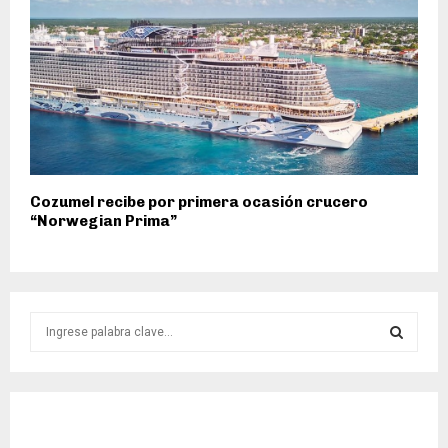
Cozumel recibe por primera ocasión crucero
“Norwegian Prima”
S
e
a
S
r
c
E
h
f