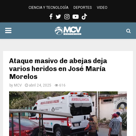
CIENCIA Y TECNOLOGÍA
DEPORTES
VIDEO
Facebook
Twitter
Instagram
Youtube
PRIMARY
MENU
Ataque masivo de abejas deja
varios heridos en José María
Morelos
by
MCV
abril 24, 2025
616