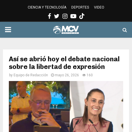
CIENCIA Y TECNOLOGÍA
DEPORTES
VIDEO
Facebook
Twitter
Instagram
Youtube
PRIMARY
MENU
Así se abrió hoy el debate nacional
sobre la libertad de expresión
by
Equipo de Redacción
mayo 26, 2026
160