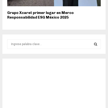
Grupo Xcaret primer lugar en Merco
Responsabilidad ESG México 2025
S
e
a
S
r
c
E
h
f
A
o
r
R
:
C
H