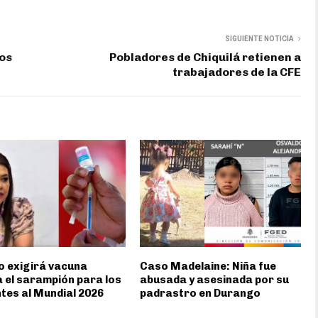
SIGUIENTE NOTICIA
ios
Pobladores de Chiquilá retienen a
trabajadores de la CFE
 exigirá vacuna
Caso Madelaine: Niña fue
 el sarampión para los
abusada y asesinada por su
ntes al Mundial 2026
padrastro en Durango