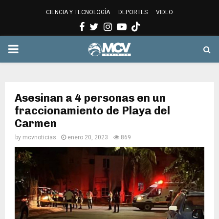
CIENCIA Y TECNOLOGÍA
DEPORTES
VIDEO
Facebook
Twitter
Instagram
Youtube
PRIMARY
MENU
Asesinan a 4 personas en un
fraccionamiento de Playa del
Carmen
by
mcvnoticias
enero 20, 2023
869