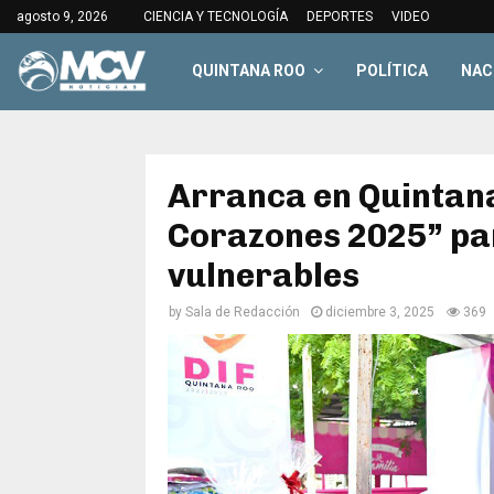
agosto 9, 2026
CIENCIA Y TECNOLOGÍA
DEPORTES
VIDEO
QUINTANA ROO
POLÍTICA
NAC
Arranca en Quintana
Corazones 2025” par
vulnerables
by
Sala de Redacción
diciembre 3, 2025
369