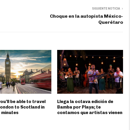
SIGUIENTE NOTICIA
Choque en la autopista México-
Querétaro
ou’ll be able to travel
Llega la octava edición de
ondon to Scotland in
Bamba por Playa; te
5 minutes
contamos que artistas vienen